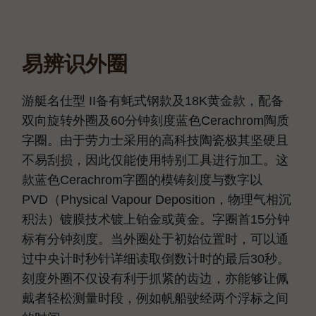
易辨识外圈
游艇名仕型 II备有蚝式钢款及18K黄金款，配备
双向旋转外圈及60分钟刻度蓝色Cerachrom陶质
字圈。由于劳力士采用的高科技陶瓷极其坚硬且
不易刮损，因此仅能使用特别工具进行加工。这
款蓝色Cerachrom字圈的模铸刻度与数字以
PVD（Physical Vapour Deposition，物理气相沉
积法）镀膜技术镀上铂金或黄金。字圈首15分钟
标有分钟刻度。当外圈处于初始位置时，可以通
过中央计时秒针详细读取倒数计时的最后30秒。
刻度外圈不仅设有利于抓紧的齿边，亦能够让佩
戴者轻松测量时段，例如帆船驶经两个浮标之间