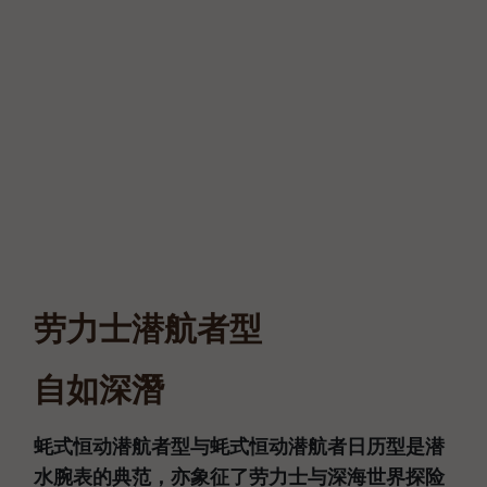
劳力士潜航者型
自如深潛
蚝式恒动潜航者型与蚝式恒动潜航者日历型是潜
水腕表的典范，亦象征了劳力士与深海世界探险