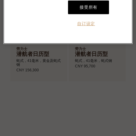
接受所有
自订设定
劳力士
劳力士
潜航者日历型
潜航者日历型
蚝式，41毫米，黄金及蚝式
蚝式，41毫米，蚝式钢
钢
CNY 95,700
CNY 156,300