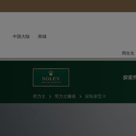
中国大陆
商城
周生生
探索
劳力士
劳力士腕表
探险家型 II