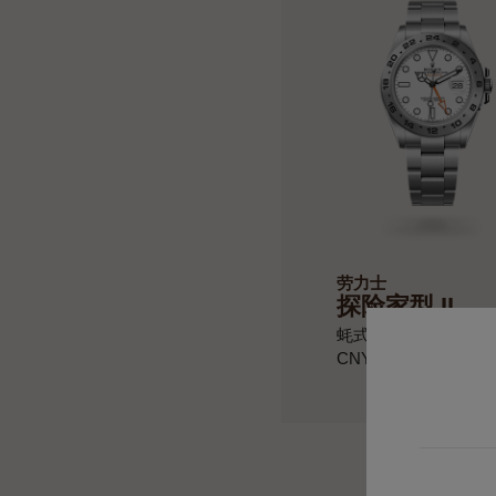
劳力士
探险家型 II
蚝式，42毫米，蚝式
CNY 85,500