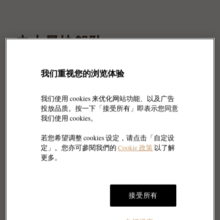
史上最快船队
十二支参赛队伍均由精英帆船运动员组成。所有
我们重视您的浏览体验
双体船规格相同，配备水翼及刚性翼帆，在水面
上乘风破浪，速度可达50节（时速近100公
我们使用 cookies 来优化网站功能、以及广告
投放品质。按一下「接受所有」即表示您同意
里）。每场赛事不过15分钟，各支队伍争分夺
我们使用 cookies。
秒，正面交锋。Rolex SailGP Championship正
以技术先进且表现非凡的帆船重新定义了帆船竞
若您希望调整 cookies 设定，请点击「自定设
定」。您亦可參閱我們的
Cookie 政策
以了解
赛。这些速度飞快的帆船扬起代表其国家或地区
更多。
的旗帜，组成史上最快的船队。
接受所有