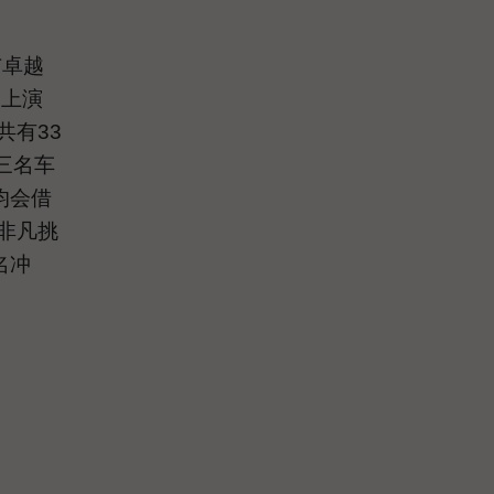
与卓越
）上演
共有33
三名车
均会借
非凡挑
名冲