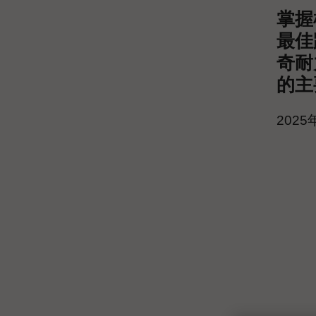
掌握
最佳
奇耐
的主
202