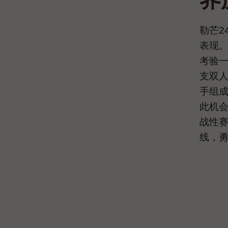
勒芒24
表现。夜
考验一
支双人
手组
此机会
战性
线，